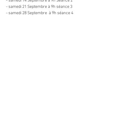
- samedi 14 Septembre à 9h Séance 2
- samedi 21 Septembre à 9h séance 3
- samedi 28 Septembre  à 9h séance 4
Afficher plus
Partager cet événement
© 2021 by Latitude Nordique
ASBL.
N° d'entreprise:
0684.624.614