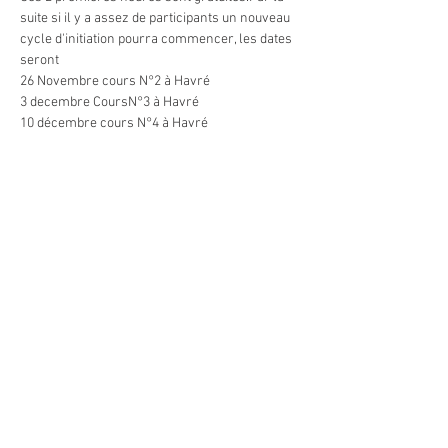
suite si il y a assez de participants un nouveau 
cycle d'initiation pourra commencer, les dates 
seront 
26 Novembre cours N°2 à Havré 
3 decembre CoursN°3 à Havré
10 décembre cours N°4 à Havré 
17 décembre cours N°5 à THieu 
Afficher plus
Partager cet événement
© 2021 by Latitude Nordique