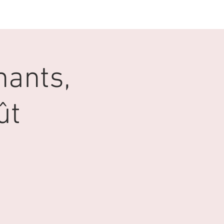
GALERIE
CONTACT
nants,
ût