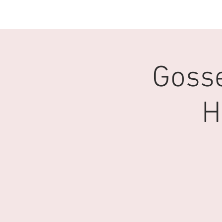
ACCUEIL
CLUB
Gosse
H