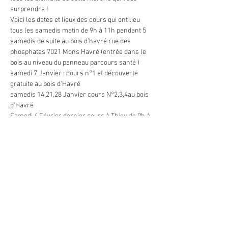
surprendra !
Voici les dates et lieux des cours qui ont lieu 
tous les samedis matin de 9h à 11h pendant 5 
samedis de suite au bois d'havré rue des 
phosphates 7021 Mons Havré (entrée dans le 
bois au niveau du panneau parcours santé )
samedi 7 Janvier : cours n°1 et découverte 
gratuite au bois d'Havré 
samedis 14,21,28 Janvier cours N°2,3,4au bois 
d'Havré 
Samedi 4 Février dernier cours à Thieu de 9h à 
12h (apprentissage des montées et descentes )
Bâtons prêtés gratuitement 
Afficher plus
Partager cet événement