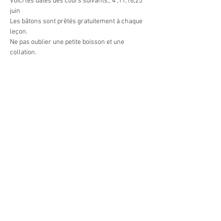
Voici les dates des cours suivants:, 4 ,11,18,25 
juin 
Les bâtons sont prêtés gratuitement à chaque 
leçon.
Ne pas oublier une petite boisson et une 
collation.
Le but n'est pas de faire des km excessifs , ni 
de la vitesse.
Partager cet événement
© 2021 by Latitude Nordique
ASBL.
N° d'entreprise: