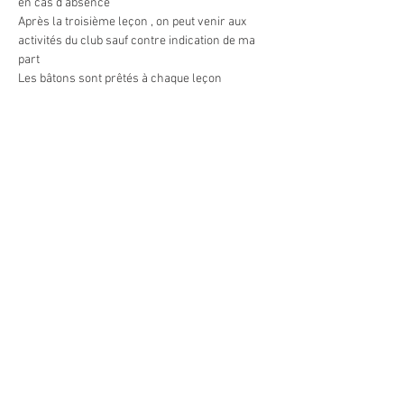
en cas d'absence 
Après la troisième leçon , on peut venir aux 
activités du club sauf contre indication de ma 
part
Les bâtons sont prêtés à chaque leçon  
Afficher plus
Partager cet événement
© 2021 by Latitude Nordique
ASBL.
N° d'entreprise: