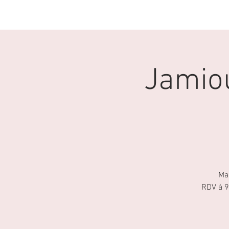
ACCUEIL
CLUB
Jamiou
Ma
RDV à 9