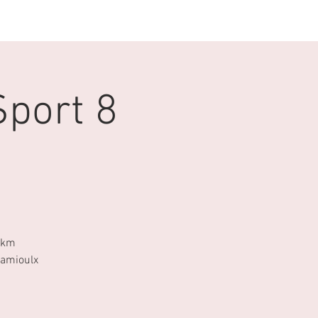
GALERIE
CONTACT
Sport 8
5km
Jamioulx