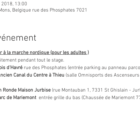
l. 2018, 13:00
, Mons, Belgique rue des Phosphates 7021
événement
er à la marche nordique (pour les adultes )
itement pendant tout le stage. 
ois d'Havré
 rue des Phosphates (entrée parking au panneau parco
Ancien Canal du Centre à Thieu
 (salle Omnisports des Ascenseurs 
9h Ronde Maison Jurbise 
(rue Montauban 1, 7331 St Ghislain - Jur
arc de Mariemont
  entrée grille du bas (Chaussée de Mariemont 7