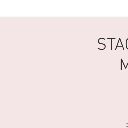
ACCUEIL
CLUB
STA
C