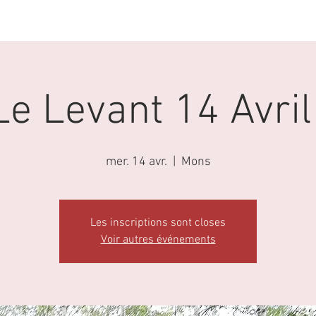
ACTIVITES
AGENDA
LA MARCHE NORDIQUE
 Le Levant 14 Avri
mer. 14 avr.
  |  
Mons
Les inscriptions sont closes
Voir autres événements