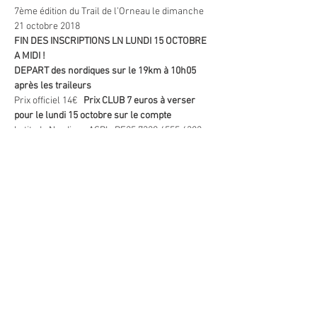
7ème édition du Trail de l’Orneau le dimanche 
21 octobre 2018 
FIN DES INSCRIPTIONS LN LUNDI 15 OCTOBRE 
A MIDI !
DEPART des nordiques sur le 19km à 10h05 
après les traileurs  
Prix officiel 14€   
Prix CLUB 7 euros à verser 
pour le lundi 15 octobre sur le compte 
Latitude Nordique ASBL  BE25 7320 4555 4382
Communication :  NOM -  PRENOM - ORNEAU  
Afficher plus
Partager cet événement